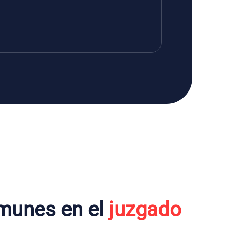
munes en el
juzgado