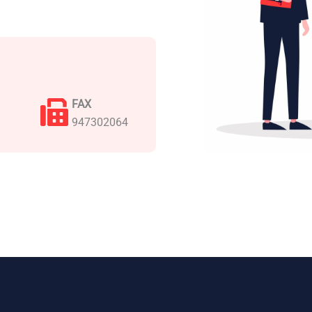
FAX
947302064