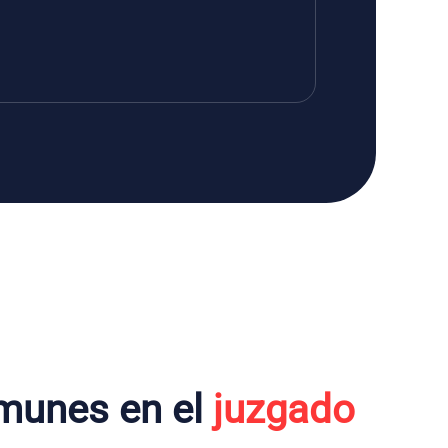
munes en el
juzgado