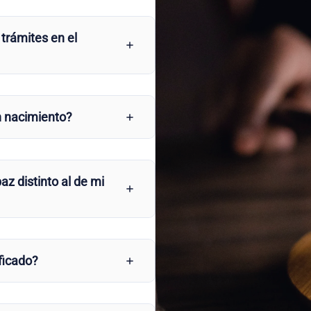
 trámites en el
n nacimiento?
az distinto al de mi
ficado?