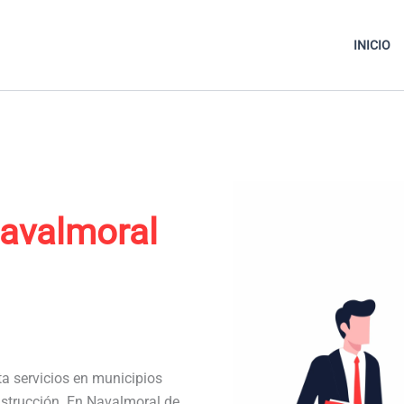
INICIO
avalmoral
ta servicios en municipios
nstrucción. En Navalmoral de