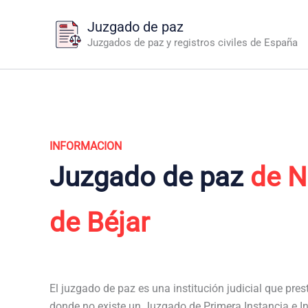
Ir
Juzgado de paz
al
Juzgados de paz y registros civiles de España
contenido
INFORMACION
Juzgado de paz
de N
de Béjar
El juzgado de paz es una institución judicial que pres
donde no existe un Juzgado de Primera Instancia e I