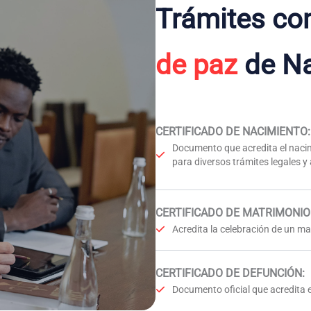
Trámites co
de paz
de Na
CERTIFICADO DE NACIMIENTO
:
Documento que acredita el nacim
para diversos trámites legales y
CERTIFICADO DE MATRIMONIO
Acredita la celebración de un mat
CERTIFICADO DE DEFUNCIÓN
:
Documento oficial que acredita e