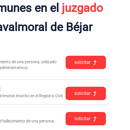
munes en el
juzgado
valmoral de Béjar
iento de una persona, utilizado
solicitar
 administrativos.
:
solicitar
rimonio inscrito en el Registro Civil.
solicitar
l fallecimiento de una persona.