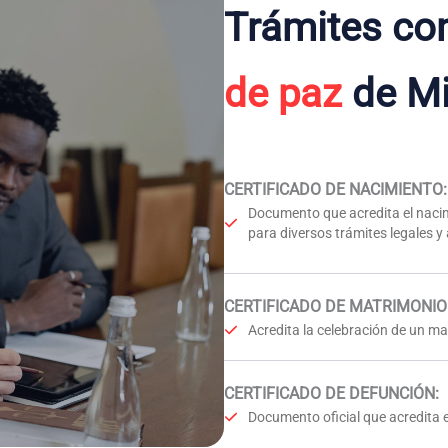
Trámites co
de paz
de Mir
CERTIFICADO DE NACIMIENTO
:
Documento que acredita el nacim
para diversos trámites legales y
CERTIFICADO DE MATRIMONIO
Acredita la celebración de un mat
CERTIFICADO DE DEFUNCIÓN
:
Documento oficial que acredita e