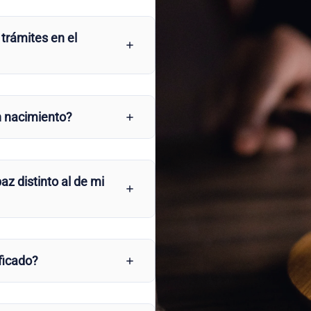
 trámites en el
n nacimiento?
az distinto al de mi
ficado?