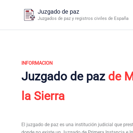
Ir
Juzgado de paz
al
Juzgados de paz y registros civiles de España
contenido
INFORMACION
Juzgado de paz
de M
la Sierra
El juzgado de paz es una institución judicial que pres
donde no existe un Juzgado de Primera Instancia e Ins