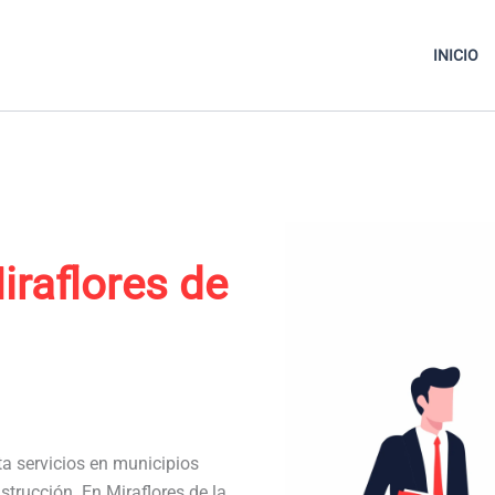
INICIO
iraflores de
ta servicios en municipios
trucción. En Miraflores de la