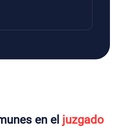
munes en el
juzgado