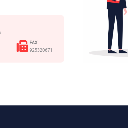
a
FAX
925320671