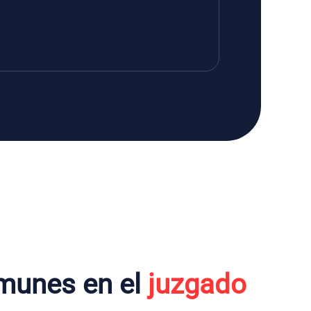
munes en el
juzgado