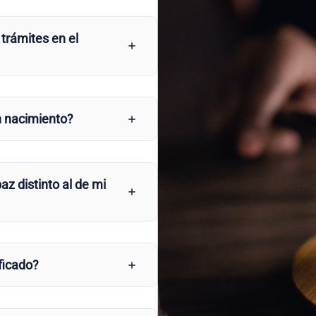
 trámites en el
n nacimiento?
az distinto al de mi
ficado?