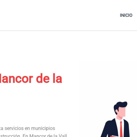
INICIO
ancor de la
ta servicios en municipios
strucción. En Mancor de la Vall,