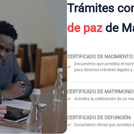
Trámites co
de paz
de Ma
CERTIFICADO DE NACIMIENTO
:
Documento que acredita el nacim
para diversos trámites legales y
CERTIFICADO DE MATRIMONIO
Acredita la celebración de un mat
CERTIFICADO DE DEFUNCIÓN
:
Documento oficial que acredita e