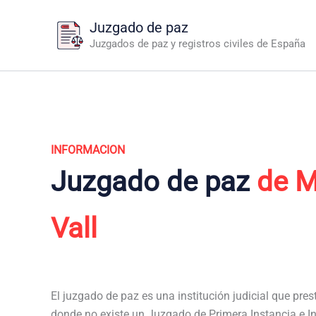
Ir
Juzgado de paz
al
Juzgados de paz y registros civiles de España
contenido
INFORMACION
Juzgado de paz
de M
Vall
El juzgado de paz es una institución judicial que pres
donde no existe un Juzgado de Primera Instancia e In