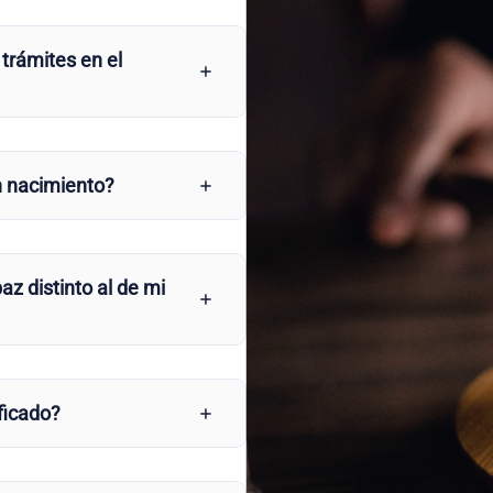
 trámites en el
n nacimiento?
az distinto al de mi
ficado?