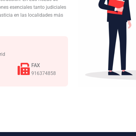
es esenciales tanto judiciales
usticia en las localidades más
rid
FAX
916374858