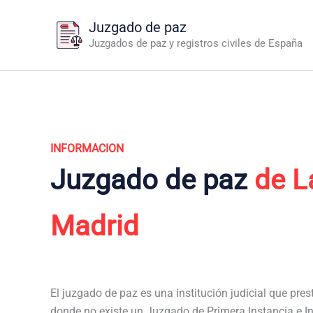
Ir
Juzgado de paz
al
Juzgados de paz y registros civiles de España
contenido
INFORMACION
Juzgado de paz
de L
Madrid
El juzgado de paz es una institución judicial que pres
donde no existe un Juzgado de Primera Instancia e I