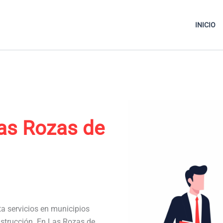
INICIO
as Rozas de
ta servicios en municipios
nstrucción. En Las Rozas de