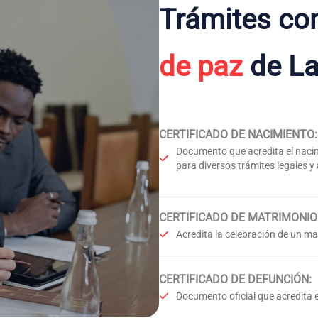
Trámites co
de paz
de La
CERTIFICADO DE NACIMIENTO
:
Documento que acredita el nacim
para diversos trámites legales y
CERTIFICADO DE MATRIMONIO
Acredita la celebración de un mat
CERTIFICADO DE DEFUNCIÓN
:
Documento oficial que acredita e