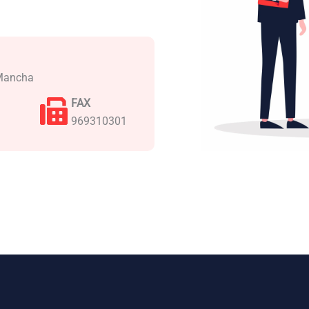
 Mancha
FAX
969310301