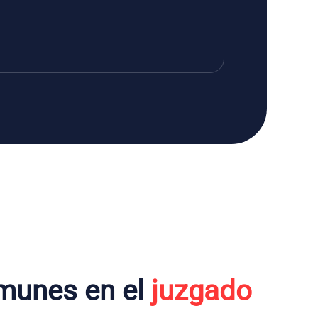
munes en el
juzgado