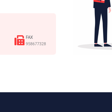
FAX
958677328