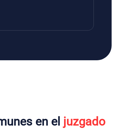
munes en el
juzgado