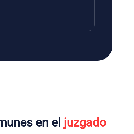
munes en el
juzgado