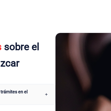
s
sobre el
úzcar
 trámites en el