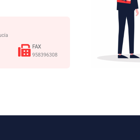
ucía
FAX
958396308