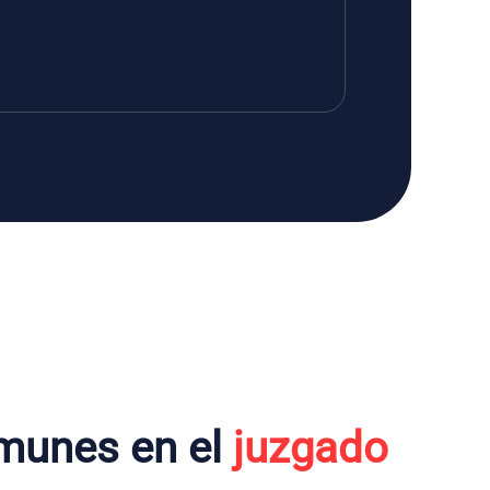
munes en el
juzgado