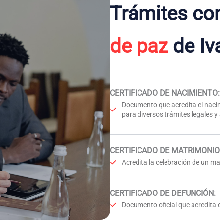
Trámites co
de paz
de Iv
CERTIFICADO DE NACIMIENTO
:
Documento que acredita el nacim
para diversos trámites legales y
CERTIFICADO DE MATRIMONIO
Acredita la celebración de un mat
CERTIFICADO DE DEFUNCIÓN
:
Documento oficial que acredita e