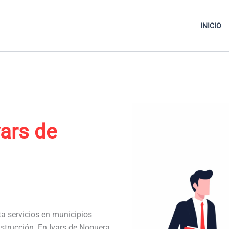
INICIO
vars de
ta servicios en municipios
strucción. En Ivars de Noguera,