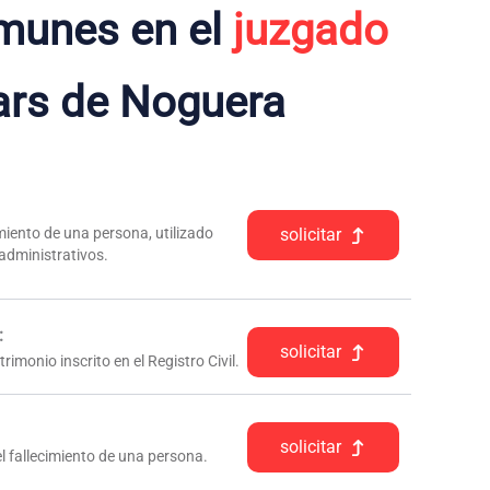
munes en el
juzgado
ars de Noguera
iento de una persona, utilizado
solicitar
 administrativos.
:
solicitar
rimonio inscrito en el Registro Civil.
solicitar
l fallecimiento de una persona.