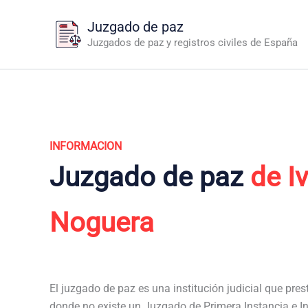
Ir
Juzgado de paz
al
Juzgados de paz y registros civiles de España
contenido
INFORMACION
Juzgado de paz
de I
Noguera
El juzgado de paz es una institución judicial que pres
donde no existe un Juzgado de Primera Instancia e In