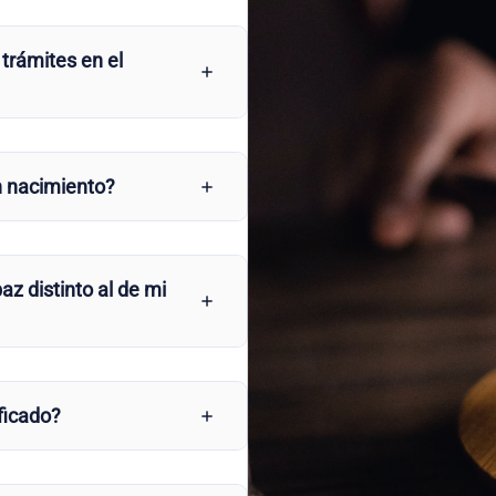
 trámites en el
n nacimiento?
az distinto al de mi
ficado?