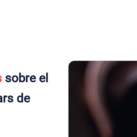
s
sobre el
ars de