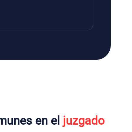
munes en el
juzgado