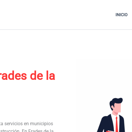
INICIO
rades de la
ta servicios en municipios
strucción. En Frades de la