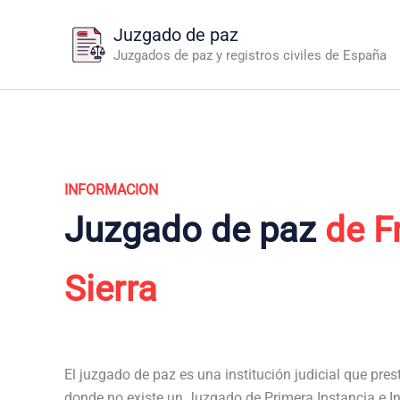
Ir
Juzgado de paz
al
Juzgados de paz y registros civiles de España
contenido
INFORMACION
Juzgado de paz
de F
Sierra
El juzgado de paz es una institución judicial que pres
donde no existe un Juzgado de Primera Instancia e In