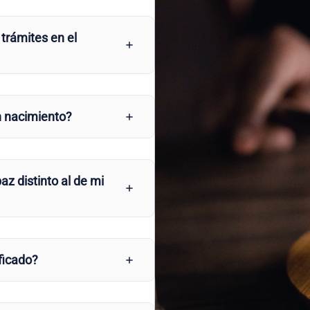
 trámites en el
n nacimiento?
az distinto al de mi
ficado?