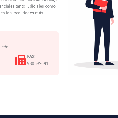
nciales tanto judiciales como
a en las localidades más
 León
FAX
980592091