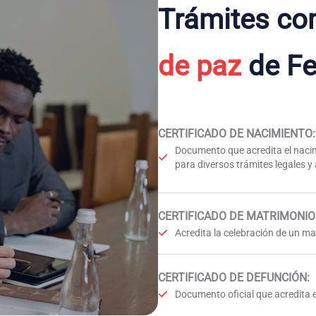
Trámites co
de paz
de Fe
CERTIFICADO DE NACIMIENTO
:
Documento que acredita el nacim
para diversos trámites legales y
CERTIFICADO DE MATRIMONIO
Acredita la celebración de un mat
CERTIFICADO DE DEFUNCIÓN
:
Documento oficial que acredita e