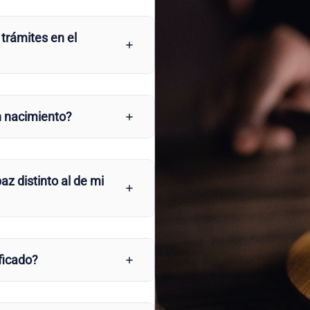
 trámites en el
n nacimiento?
az distinto al de mi
ficado?