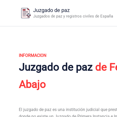
Ir
Juzgado de paz
al
Juzgados de paz y registros civiles de España
contenido
INFORMACION
Juzgado de paz
de F
Abajo
El juzgado de paz es una institución judicial que pres
donde no existe un Juzgado de Primera Instancia e In