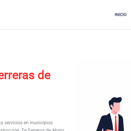
INICIO
erreras de
ta servicios en municipios
strucción. En Ferreras de Abajo,