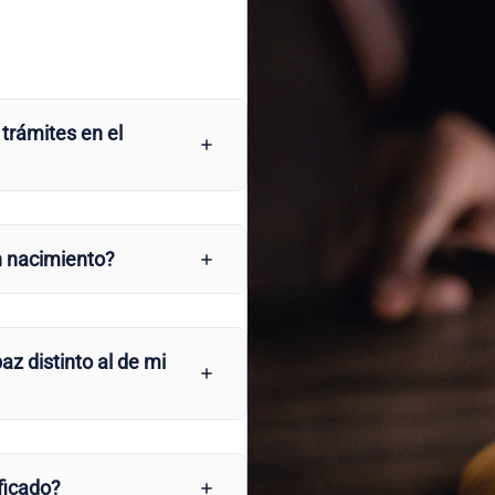
 trámites en el
n nacimiento?
az distinto al de mi
ficado?