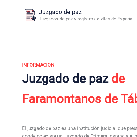
Ir
Juzgado de paz
al
Juzgados de paz y registros civiles de España
contenido
INFORMACION
Juzgado de paz
de
Faramontanos de Tá
El juzgado de paz es una institución judicial que pres
donde no existe un Juzgado de Primera Instancia e I