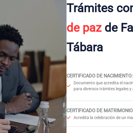
Trámites co
de paz
de Fa
Tábara
CERTIFICADO DE NACIMIENTO
:
Documento que acredita el nacim
para diversos trámites legales y
CERTIFICADO DE MATRIMONIO
Acredita la celebración de un mat