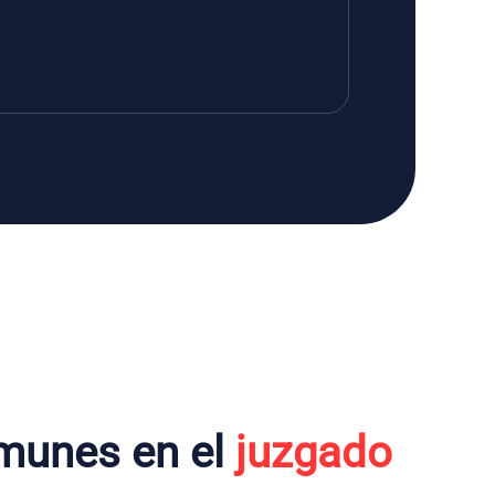
munes en el
juzgado