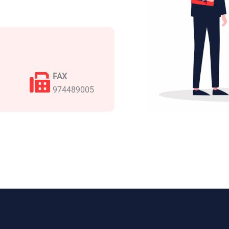
FAX
974489005