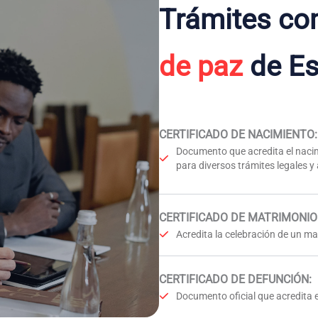
Trámites co
de paz
de Es
CERTIFICADO DE NACIMIENTO
:
Documento que acredita el nacim
para diversos trámites legales y
CERTIFICADO DE MATRIMONIO
Acredita la celebración de un mat
CERTIFICADO DE DEFUNCIÓN
:
Documento oficial que acredita e