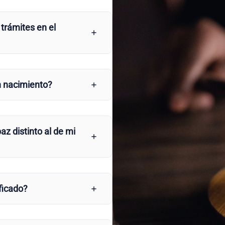
 trámites en el
n nacimiento?
az distinto al de mi
ficado?