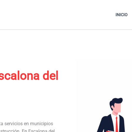
INICIO
scalona del
ta servicios en municipios
strucción. En Escalona del