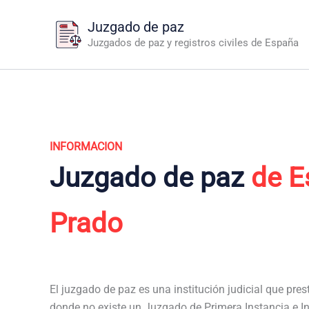
Ir
Juzgado de paz
al
Juzgados de paz y registros civiles de España
contenido
INFORMACION
Juzgado de paz
de E
Prado
El juzgado de paz es una institución judicial que pres
donde no existe un Juzgado de Primera Instancia e In