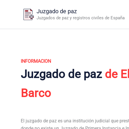
Ir
Juzgado de paz
al
Juzgados de paz y registros civiles de España
contenido
INFORMACION
Juzgado de paz
de E
Barco
El juzgado de paz es una institución judicial que pres
donde no existe un Juzgado de Primera Instancia e In