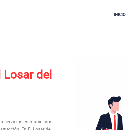
INICIO
l Losar del
ta servicios en municipios
strucción. En El Losar del