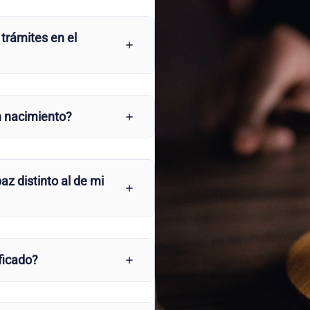
 trámites en el
n nacimiento?
az distinto al de mi
ficado?