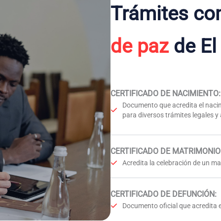
Trámites co
de paz
de El
CERTIFICADO DE NACIMIENTO
:
Documento que acredita el nacim
para diversos trámites legales y
CERTIFICADO DE MATRIMONIO
Acredita la celebración de un mat
CERTIFICADO DE DEFUNCIÓN
:
Documento oficial que acredita e