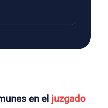
munes en el
juzgado