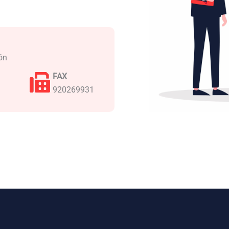
eón
FAX
920269931