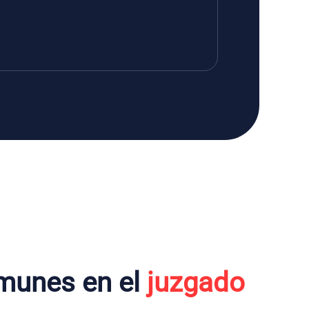
munes en el
juzgado