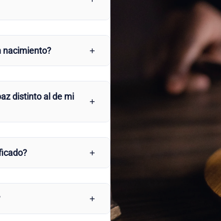
n nacimiento?
az distinto al de mi
ficado?
?