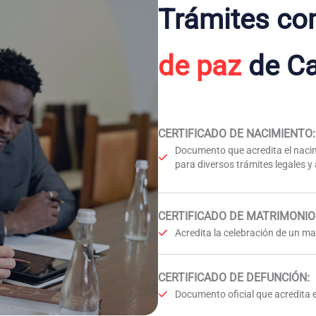
Trámites co
de paz
de C
CERTIFICADO DE NACIMIENTO
:
Documento que acredita el nacim
para diversos trámites legales y
CERTIFICADO DE MATRIMONIO
Acredita la celebración de un mat
CERTIFICADO DE DEFUNCIÓN
:
Documento oficial que acredita e