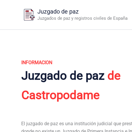
Ir
Juzgado de paz
al
Juzgados de paz y registros civiles de España
contenido
INFORMACION
Juzgado de paz
de
Castropodame
El juzgado de paz es una institución judicial que pres
donde no existe un Juzgado de Primera Instancia e I