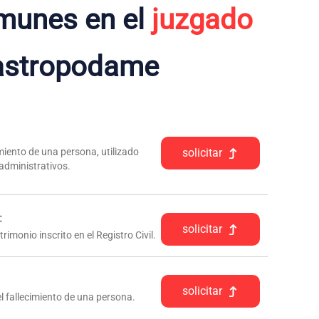
munes en el
juzgado
astropodame
iento de una persona, utilizado
solicitar
 administrativos.
:
solicitar
rimonio inscrito en el Registro Civil.
solicitar
l fallecimiento de una persona.