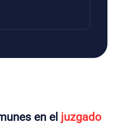
munes en el
juzgado