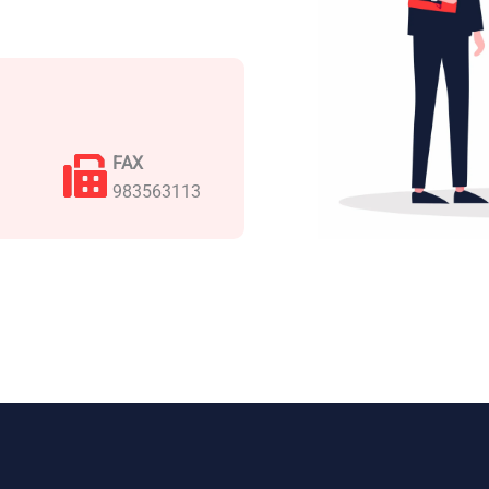
FAX
983563113