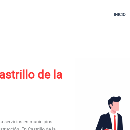
INICIO
strillo de la
ta servicios en municipios
trucción. En Castrillo de la