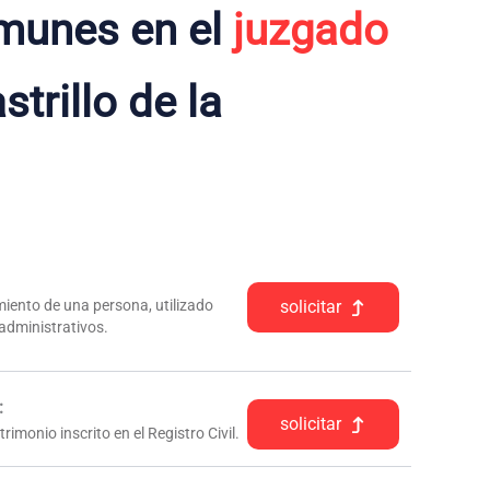
munes en el
juzgado
trillo de la
iento de una persona, utilizado
solicitar
 administrativos.
:
solicitar
rimonio inscrito en el Registro Civil.