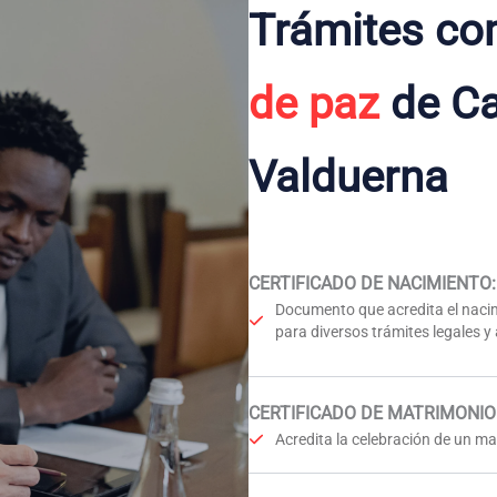
Trámites co
de paz
de Cas
Valduerna
CERTIFICADO DE NACIMIENTO
:
Documento que acredita el nacim
para diversos trámites legales y
CERTIFICADO DE MATRIMONIO
Acredita la celebración de un mat