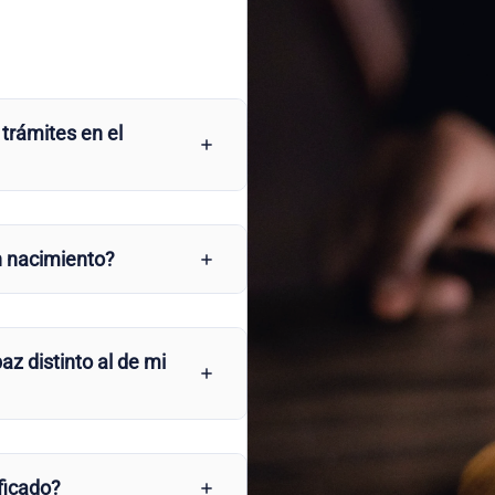
 trámites en el
n nacimiento?
az distinto al de mi
ficado?