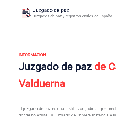
Ir
Juzgado de paz
al
Juzgados de paz y registros civiles de España
contenido
INFORMACION
Juzgado de paz
de Ca
Valduerna
El juzgado de paz es una institución judicial que pres
donde no existe un Juzgado de Primera Instancia e Ins