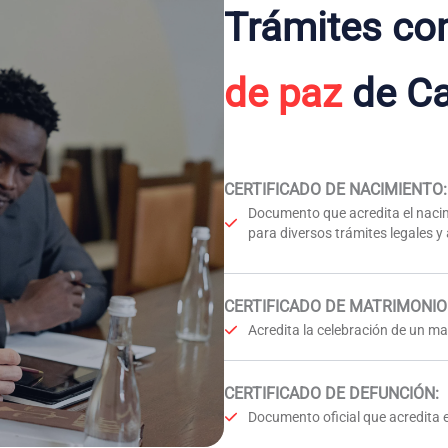
Trámites co
de paz
de Ca
CERTIFICADO DE NACIMIENTO
:
Documento que acredita el nacim
para diversos trámites legales y
CERTIFICADO DE MATRIMONIO
Acredita la celebración de un mat
CERTIFICADO DE DEFUNCIÓN
:
Documento oficial que acredita e