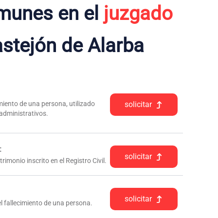
munes en el
juzgado
stejón de Alarba
iento de una persona, utilizado
solicitar
 administrativos.
:
solicitar
rimonio inscrito en el Registro Civil.
solicitar
l fallecimiento de una persona.