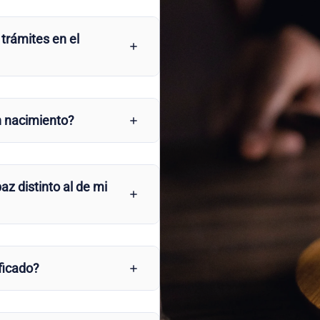
 trámites en el
n nacimiento?
az distinto al de mi
ficado?