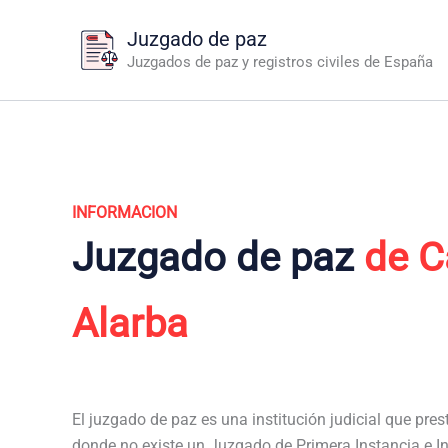
Ir
Juzgado de paz
al
Juzgados de paz y registros civiles de España
contenido
INFORMACION
Juzgado de paz
de C
Alarba
El juzgado de paz es una institución judicial que pres
donde no existe un Juzgado de Primera Instancia e In