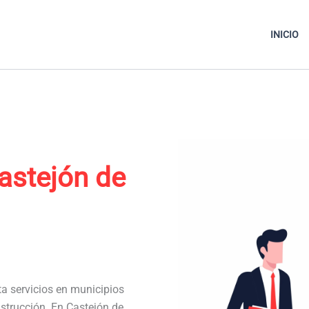
INICIO
astejón de
ta servicios en municipios
strucción. En Castejón de