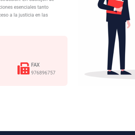
iones esenciales tanto
so a la justicia en las
FAX
976896757