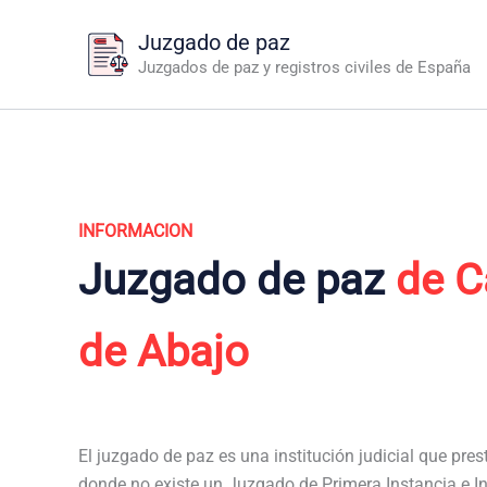
Ir
Juzgado de paz
al
Juzgados de paz y registros civiles de España
contenido
INFORMACION
Juzgado de paz
de C
de Abajo
El juzgado de paz es una institución judicial que pres
donde no existe un Juzgado de Primera Instancia e I