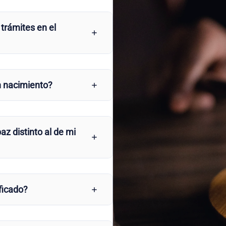
 trámites en el
n nacimiento?
az distinto al de mi
ficado?