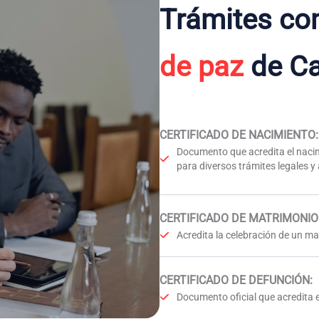
Trámites co
de paz
de Ca
CERTIFICADO DE NACIMIENTO
:
Documento que acredita el nacim
para diversos trámites legales y
CERTIFICADO DE MATRIMONIO
Acredita la celebración de un mat
CERTIFICADO DE DEFUNCIÓN
:
Documento oficial que acredita e