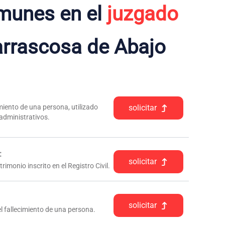
munes en el
juzgado
rrascosa de Abajo
iento de una persona, utilizado
solicitar
 administrativos.
:
solicitar
rimonio inscrito en el Registro Civil.
solicitar
l fallecimiento de una persona.