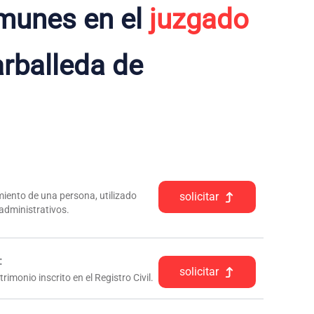
munes en el
juzgado
rballeda de
iento de una persona, utilizado
solicitar
 administrativos.
:
solicitar
rimonio inscrito en el Registro Civil.