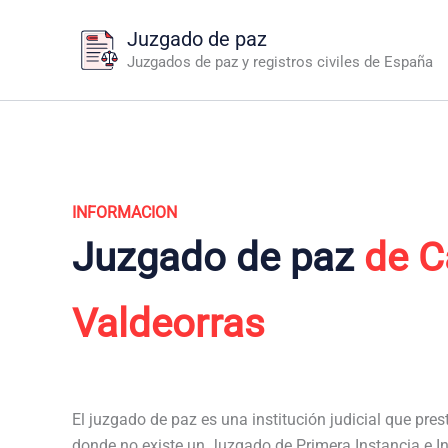
Ir
Juzgado de paz
al
Juzgados de paz y registros civiles de España
contenido
INFORMACION
Juzgado de paz
de C
Valdeorras
El juzgado de paz es una institución judicial que pres
donde no existe un Juzgado de Primera Instancia e In