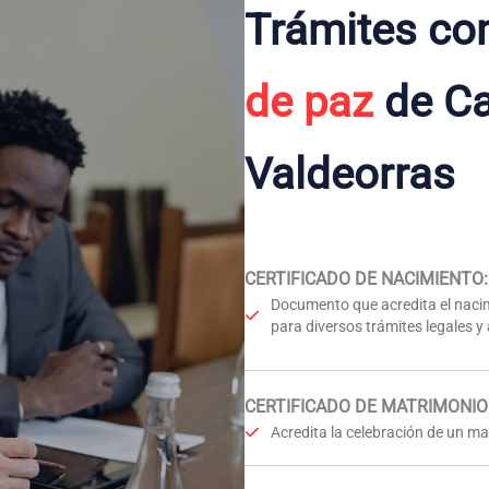
Trámites co
de paz
de Ca
Valdeorras
CERTIFICADO DE NACIMIENTO
:
Documento que acredita el nacim
para diversos trámites legales y
CERTIFICADO DE MATRIMONIO
Acredita la celebración de un mat