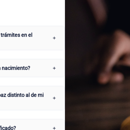
 trámites en el
n nacimiento?
az distinto al de mi
ficado?