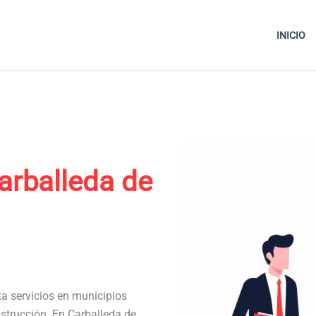
INICIO
arballeda de
ta servicios en municipios
strucción. En Carballeda de