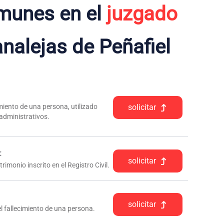
munes en el
juzgado
nalejas de Peñafiel
iento de una persona, utilizado
solicitar
 administrativos.
:
solicitar
rimonio inscrito en el Registro Civil.
solicitar
l fallecimiento de una persona.