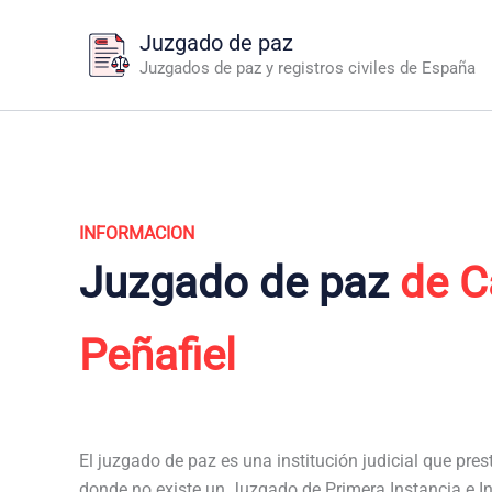
Ir
Juzgado de paz
al
Juzgados de paz y registros civiles de España
contenido
INFORMACION
Juzgado de paz
de C
Peñafiel
El juzgado de paz es una institución judicial que pres
donde no existe un Juzgado de Primera Instancia e In