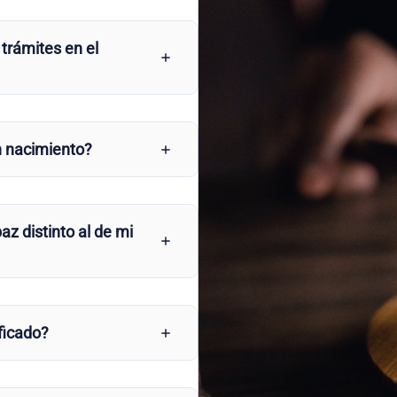
 trámites en el
n nacimiento?
az distinto al de mi
ficado?