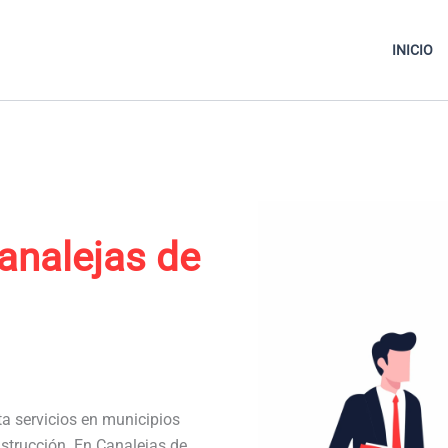
INICIO
analejas de
ta servicios en municipios
strucción. En Canalejas de