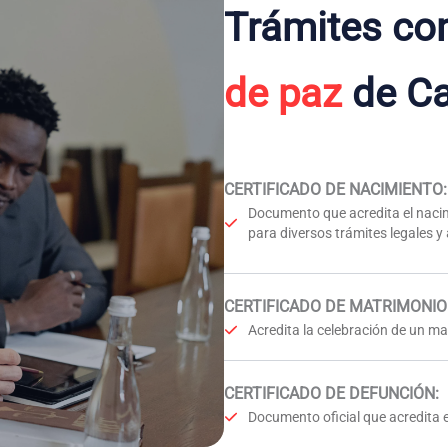
Trámites co
de paz
de Ca
CERTIFICADO DE NACIMIENTO
:
Documento que acredita el nacim
para diversos trámites legales y
CERTIFICADO DE MATRIMONIO
Acredita la celebración de un mat
CERTIFICADO DE DEFUNCIÓN
:
Documento oficial que acredita e