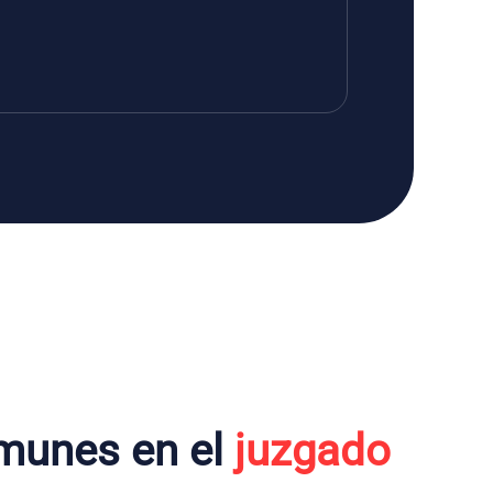
munes en el
juzgado