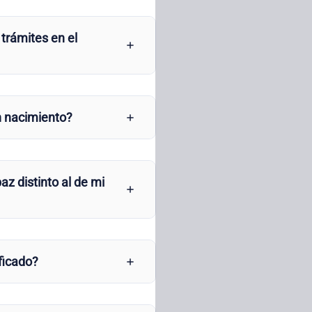
 trámites en el
n nacimiento?
az distinto al de mi
ficado?