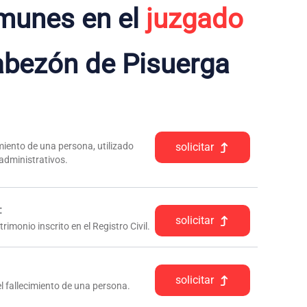
munes en el
juzgado
bezón de Pisuerga
iento de una persona, utilizado
solicitar
 administrativos.
:
solicitar
rimonio inscrito en el Registro Civil.
solicitar
l fallecimiento de una persona.