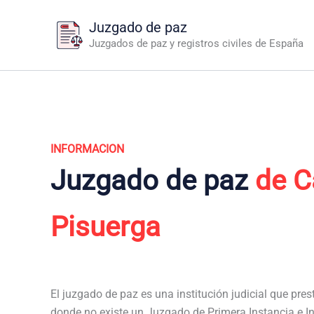
Ir
Juzgado de paz
al
Juzgados de paz y registros civiles de España
contenido
INFORMACION
Juzgado de paz
de C
Pisuerga
El juzgado de paz es una institución judicial que pres
donde no existe un Juzgado de Primera Instancia e I