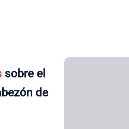
s
sobre el
abezón de