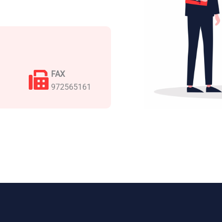
FAX
972565161