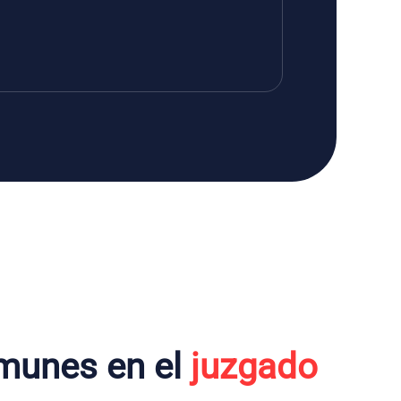
munes en el
juzgado