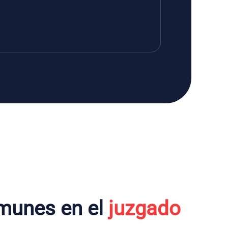
munes en el
juzgado