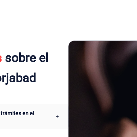
s
sobre el
orjabad
 trámites en el