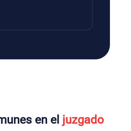
munes en el
juzgado