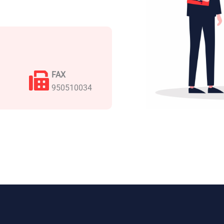
FAX
950510034