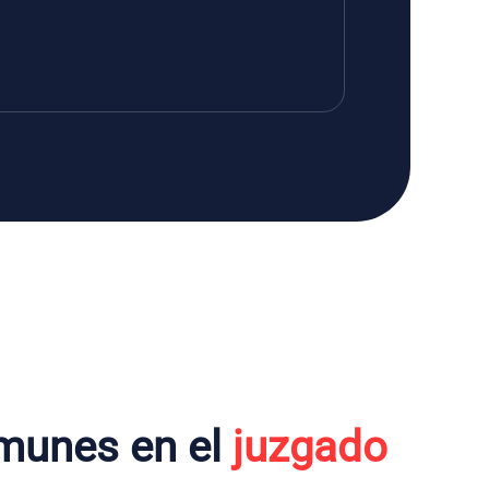
munes en el
juzgado