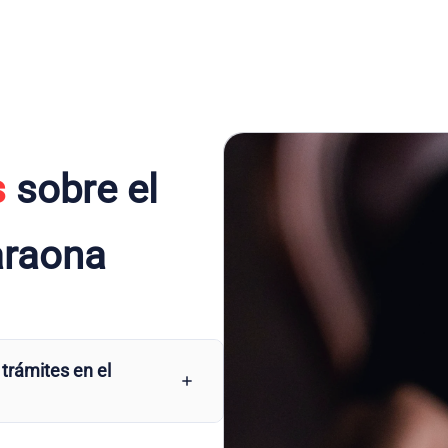
s
sobre el
araona
 trámites en el