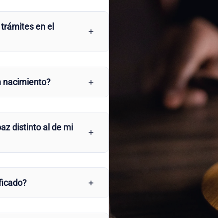
 trámites en el
n nacimiento?
az distinto al de mi
ficado?