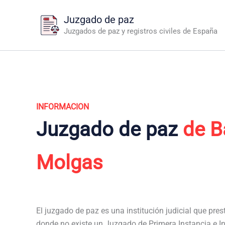
Ir
Juzgado de paz
al
Juzgados de paz y registros civiles de España
contenido
INFORMACION
Juzgado de paz
de B
Molgas
El juzgado de paz es una institución judicial que pres
donde no existe un Juzgado de Primera Instancia e I