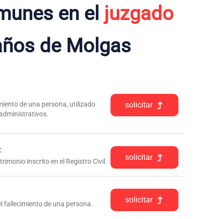
munes en el
juzgado
ños de Molgas
iento de una persona, utilizado
solicitar
 administrativos.
:
solicitar
rimonio inscrito en el Registro Civil.
solicitar
l fallecimiento de una persona.