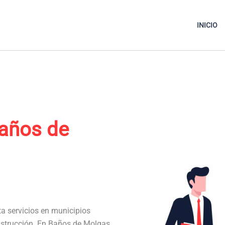
INICIO
años de
ta servicios en municipios
nstrucción. En Baños de Molgas,