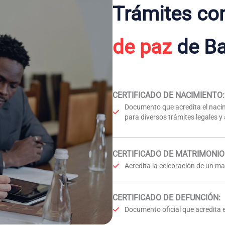
Trámites co
de paz
de Ba
CERTIFICADO DE NACIMIENTO
:
Documento que acredita el nacim
para diversos trámites legales y
CERTIFICADO DE MATRIMONIO
Acredita la celebración de un mat
CERTIFICADO DE DEFUNCIÓN
:
Documento oficial que acredita e