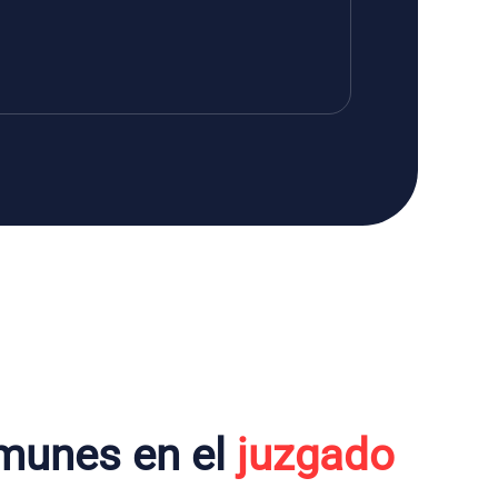
munes en el
juzgado