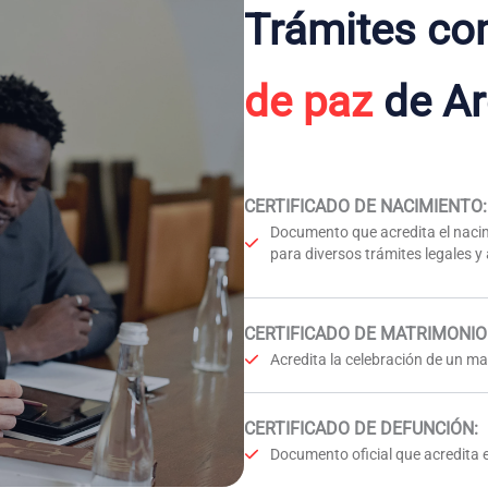
Trámites co
de paz
de Ar
CERTIFICADO DE NACIMIENTO
:
Documento que acredita el nacim
para diversos trámites legales y
CERTIFICADO DE MATRIMONIO
Acredita la celebración de un mat
CERTIFICADO DE DEFUNCIÓN
:
Documento oficial que acredita e