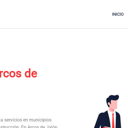
INICIO
rcos de
ta servicios en municipios
strucción. En Arcos de Jalón,