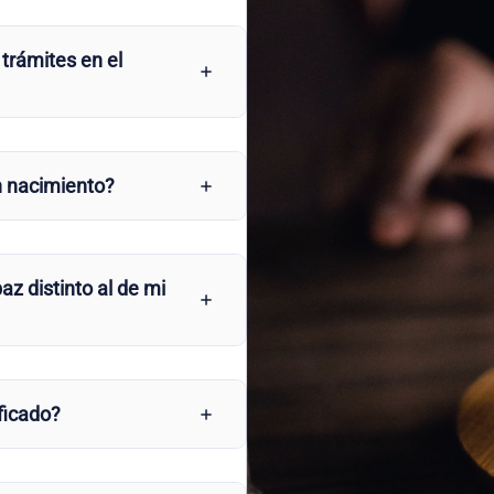
 trámites en el
n nacimiento?
az distinto al de mi
ficado?