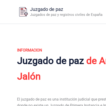
Ir
Juzgado de paz
al
Juzgados de paz y registros civiles de España
contenido
INFORMACION
Juzgado de paz
de A
Jalón
El juzgado de paz es una institución judicial que pres
donde no existe un Juzgado de Primera Instancia e In