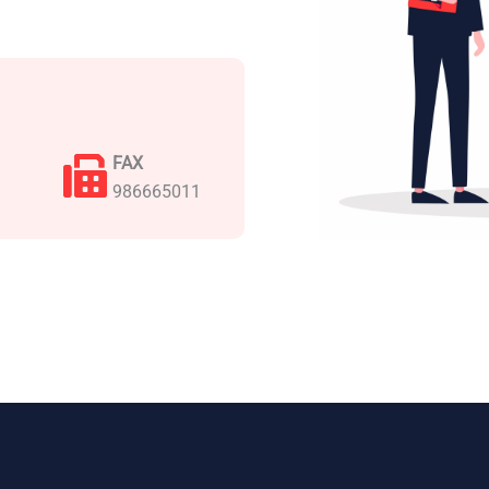
FAX
986665011