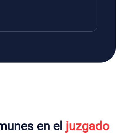
munes en el
juzgado