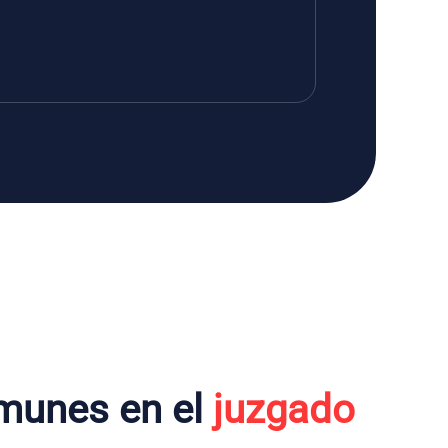
munes en el
juzgado