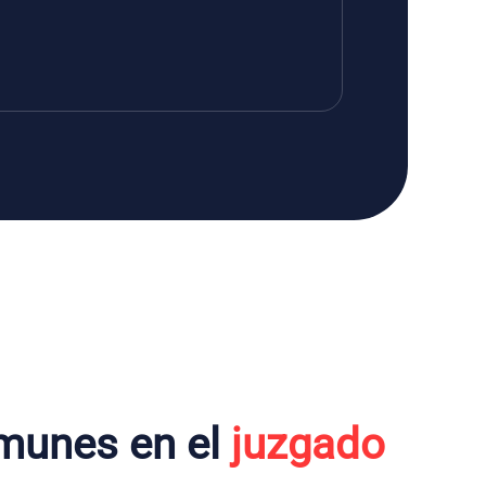
munes en el
juzgado