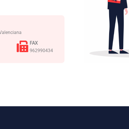
 Valenciana
FAX
962990434