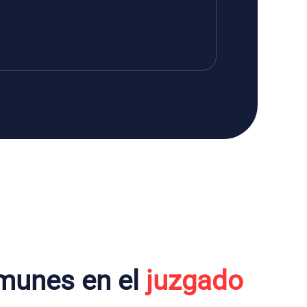
munes en el
juzgado