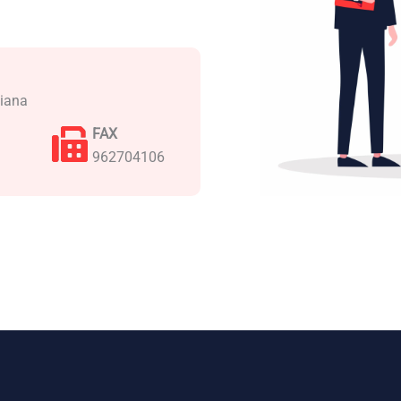
ciana
FAX
962704106